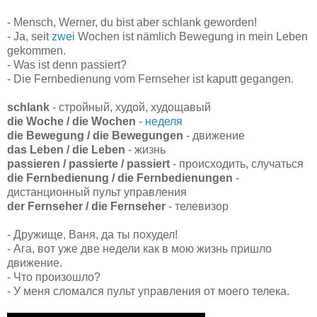
- Mensch, Werner, du bist aber
schlank
geworden!
- Ja, seit
zwei
Wochen
ist nämlich
Bewegung
in mein
Leben
gekommen.
- Was ist denn
passiert
?
- Die
Fernbedienung
vom
Fernseher
ist kaputt gegangen.
schlank
- стройный, худой, худощавый
die Woche / die Wochen
-
неделя
die Bewegung / die Bewegungen
- движение
das Leben / die Leben
- жизнь
passieren / passierte / passiert
- происходить, случаться
die Fernbedienung / die Fernbedienungen
-
дистанционный пульт управления
der Fernseher / die Fernseher
- телевизор
- Дружище, Ваня, да ты похудел!
- Ага, вот уже две недели как в мою жизнь пришло
движение.
- Что произошло?
- У меня сломался пульт управления от моего телека.