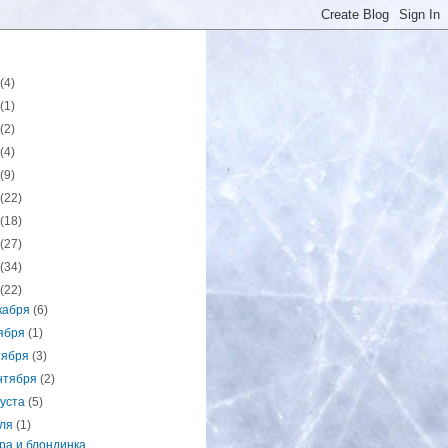
(4)
(1)
(2)
(4)
(9)
(22)
(18)
(27)
(34)
(22)
кабря
(6)
ября
(1)
тября
(3)
нтября
(2)
густа
(5)
ля
(1)
ра и блондинка