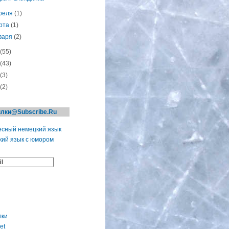
реля
(1)
рта
(1)
варя
(2)
(55)
(43)
(3)
(2)
лки@Subscribe.Ru
сный немецкий язык
ий язык с юмором
лки
et