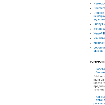
Немецки
Лингвист
Deutsch-
немецко
удоволь
Funny G
Schatz-w
Живой Б
Учи язы
бесплат
Leben un
Moskau
ГОРЯЧАЯ 
Газета
беспл
Süddeuts
mehr als
газета "
предлаг
течение 
Как на
Устан
раскладк