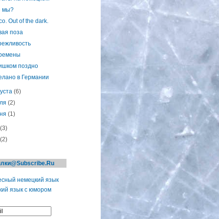
е мы?
co. Out of the dark.
вая поза
режливость
ремены
ишком поздно
елано в Германии
густа
(6)
ля
(2)
ня
(1)
(3)
(2)
лки@Subscribe.Ru
сный немецкий язык
ий язык с юмором