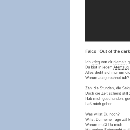
Falco "Out of the dark
Ich
krieg
von dir
niemals
g
Du bist in jedem
Atemzug
.
Alles dreht sich nur um di
Warum
ausgerechnet
ich?
Zähl die Stunden, die Sek
Doch die Zeit scheint still
Hab mich
geschunden
,
ge
Laß mich gehen.
Was willst Du noch?
Willst Du meine Tage zähl
Warum mußt Du mich
Mit meiner
Sehnsucht
quä