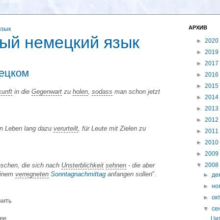
АРХИВ
ый немецкий язык
►
2020
►
2019
►
2017
ецком
►
2016
►
2015
unft
in die
Gegenwart
zu
holen
,
sodass
man schon jetzt
►
2014
►
2013
►
2012
ein Leben lang dazu
verurteilt
, für Leute mit Zielen zu
►
2011
►
2010
►
2009
▼
2008
nschen, die sich nach
Unsterblichkeit
sehnen
- die aber
 einem
verregneten
Sonntagnachmittag
anfangen sollen
".
►
де
►
но
►
ок
чить
▼
се
ее
Ци