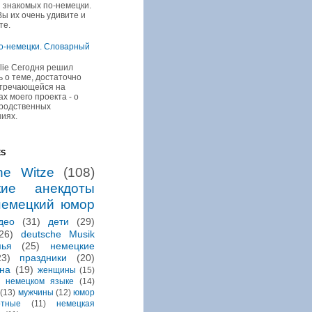
и знакомых по-немецки.
Вы их очень удивите и
те.
о-немецки. Словарный
ilie Сегодня решил
ь о теме, достаточно
стречающейся на
х моего проекта - о
 родственных
иях.
ES
he Witze
(108)
кие анекдоты
немецкий юмор
део
(31)
дети
(29)
26)
deutsche Musik
мья
(25)
немецкие
23)
праздники
(20)
на
(19)
женщины
(15)
 немецком языке
(14)
(13)
мужчины
(12)
юмор
отные
(11)
немецкая