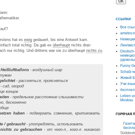
Mann:
thematiker.
ССЫЛКИ
Все ссы
rauf?
ametov.n
Немецки
Erstens hat es
ewig
gedauert, bis eine Antwort kam.
infach total richtig. Da gab es
überhaupt
nichts dran
Лингвист
fach nur richtig. Und drittens war sie zu überhaupt
nichts zu
Deutsch-
немецко
удоволь
Funny G
 Heißluftballons
- воздушный шар
Schatz-w
 туман
Живой Б
 gelichtet
- рассеяться, проясняться
Учи язы
- сад, огород
бесплат
нце концов
Leben un
eiten
- предельное расстояние слышимости
Moskau
но, бесконечно
ообще
setzen haben
- подвергать сомнению, критиковать
ГОРЯЧАЯ 
Газета
e / gebraucht
- употреблять, использовать
беспл
 nichts zu gebrauchen
- от чего-л., кого-л. никакого
Süddeuts