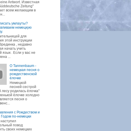
 eine Antwort. Известная
Süddeutsche Zeitung"
ает всем желающим в
н...
писать умлауты?
авливаем немецкую
у.
ительницей для
ия этой инструкции
Врединка , недавно
я начать учить
 язык . Если у вас не
ена ...
O Tannenbaum -
немецкая песня о
рождественской
ёлочке
Немецкой
песней-сестрой
В лесу родилась ёлочка"
ленькой ёлочке холодно
является песня о
енс...
вления с Рождеством и
 Годом по-немецки
 наступил
ельный повод
ить своих немецких