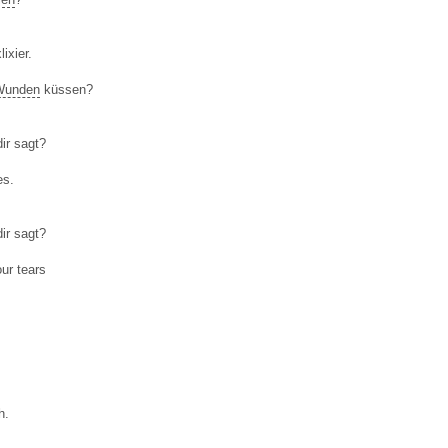
ixier.
Wunden
küssen?
dir sagt?
es.
ir sagt?
ur tears
h.