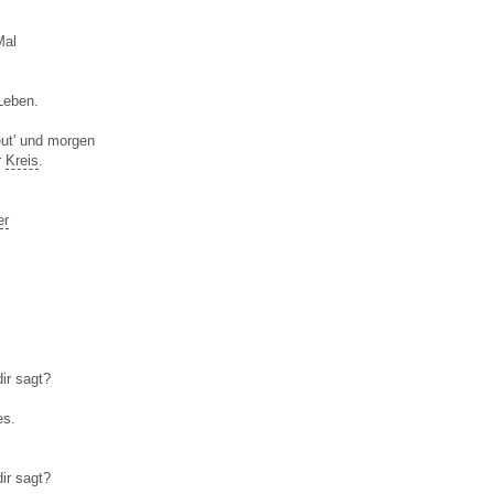
Mal
Leben.
eut' und morgen
r
Kreis
.
er
ir sagt?
es.
ir sagt?