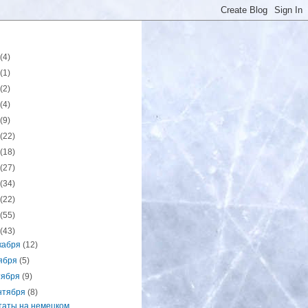
(4)
(1)
(2)
(4)
(9)
(22)
(18)
(27)
(34)
(22)
(55)
(43)
кабря
(12)
ября
(5)
тября
(9)
нтября
(8)
таты на немецком