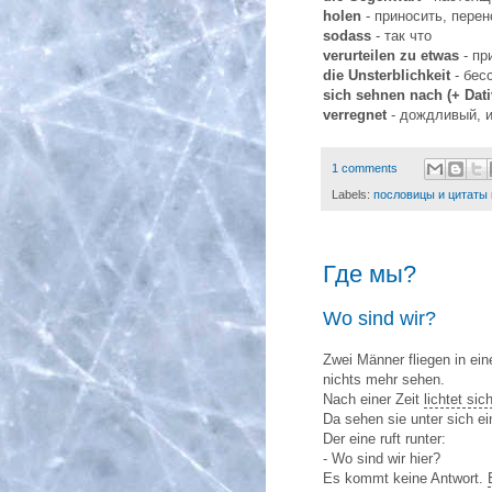
holen
- приносить, перен
sodass
- так что
verurteilen zu etwas
- пр
die Unsterblichkeit
- бес
sich sehnen nach (+ Dati
verregnet
- дождливый, и
1 comments
Labels:
пословицы и цитаты
Где мы?
Wo sind wir?
Zwei Männer fliegen in e
nichts mehr sehen.
Nach einer Zeit
lichtet sic
Da sehen sie unter sich e
Der eine ruft runter:
- Wo sind wir hier?
Es kommt keine Antwort.