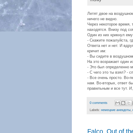
Летят двое на воздушном
ничего не видно.
Через некоторое время, 
находятся. Внизу под со
Один из них крикнул ему
- Скажите пожалуйста, г
Ответа нет и нет. И вдр
кричит им:
- Вы сидите в воздушном
На это возражает один из
- Это был определенно м
- С чего это ты взял? - 
- Все очень просто. Во-
нам. Во-вторых, ответ б
правильным и все тут. И, 
0 comments
Labels:
немецкие анекдоты
,
Falco. Out of th