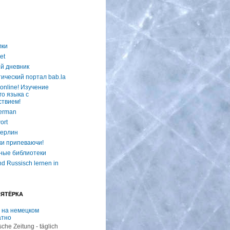
лки
et
й дневник
ический портал bab.la
online! Изучение
го языка с
ствием!
erman
ort
ерлин
ки припеваючи!
ные библиотеки
d Russisch lernen in
ПЯТЁРКА
 на немецком
атно
che Zeitung - täglich