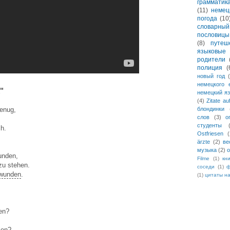
грамматик
(11)
немец
погода
(10
словарны
пословицы
(8)
путеш
языковые 
родители
полиция
(
новый год
немецкого 
"
немецкий я
(4)
Zitate a
блондинки
enug,
слов
(3)
о
студенты
ch.
Ostfriesen
(
ärzte
(2)
ве
музыка
(2)
о
unden,
Filme
(1)
кн
 zu stehen.
соседи
(1)
ф
wunden
.
(1)
цитаты н
en?
len
?