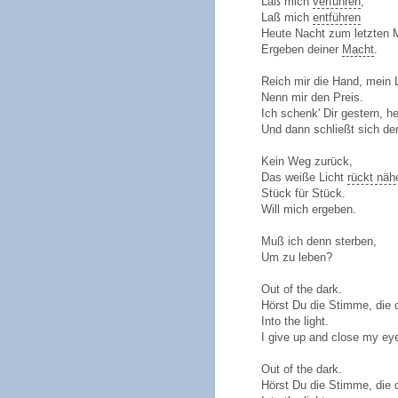
Laß mich
verführen
,
Laß mich
entführen
Heute Nacht zum letzten 
Ergeben deiner
Macht
.
Reich mir die Hand, mein 
Nenn mir den Preis.
Ich schenk' Dir gestern, h
Und dann schließt sich de
Kein Weg zurück,
Das weiße Licht
rückt näh
Stück für Stück.
Will mich ergeben.
Muß ich denn sterben,
Um zu leben?
Out of the dark.
Hörst Du die Stimme, die d
Into the light.
I give up and close my ey
Out of the dark.
Hörst Du die Stimme, die d