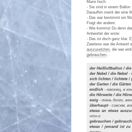
Mann hoch:
- Sie sind in einem Ballon.
Daraufhin meint der eine 
- Das war bestimmt ein Ma
Fragt der andere:
- Wie kommst Du denn da
Antwortet der erste:
- Das ist doch ganz klar. 
Zweitens war die Antwort e
auszusetzten
, die war ein
gebrauchen
...
der Heißluftballon / die
der Nebel / die Nebel
-
sich lichten / lichtete /
der Garten / die Gärten
endlich
- наконец, в ко
die Hörweite / die Hörw
ewig
- очень долго, веч
überhaupt
- совсем, в
etwas an etwas auszu
что-л.
gebrauchen / gebraucht
etwas / jemand ist zu
толку