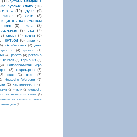
а
(11)
устами младенца
кие русские слова
(10)
)
статьи
(10)
друзья
(9)
й запас
(9)
лето
(8)
 и цитаты на немецком
ествия
(8)
школа
(8)
различия
(8)
еда
(7)
(7)
спорт
(7)
врачи
(6)
6)
футбол
(6)
зима
(5)
(5)
Октоберфест
(4)
день
единства
(4)
диалект
(4)
зык
(4)
работа
(4)
реклама
uf Deutsch
(3)
Германия
(3)
(3)
непереводимая игра
прос
(3)
секретарша
(3)
(3)
фея
(3)
шеф
(3)
2)
deutsche Werbung
(2)
сна
(2)
как перевести
(2)
сень
(2)
чукчи
(2)
deutsche
иги на немецком языке
(1)
ильмы на немецком языке
а немецком
(1)