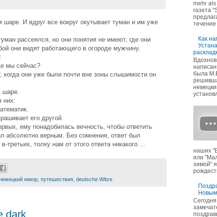
mehr als
газета "
предлаг
 шаре. И вдруг все вокруг окутывает туман и им уже
течение 
Как на
туман рассеялся, но они понятия не имеют, где они
Устан
бой они видят работающего в огороде мужчину.
раскладк
:
Вдохнов
де мы сейчас?
написан
была М.
уг, когда они уже были почти вне зоны слышимости он
решивша
немецкий
 шаре.
установл
 них:
атематик.
спрашивает его другой.
первых, ему понадобилась вечность, чтобы ответить
ыл абсолютно верным. Без сомнения, ответ был
в-третьих, толку нам от этого ответа никакого ...
наших "
или "Ма
зимой" 
рождеств
немецкий юмор
,
путешествия
,
deutsche Witze
Поздра
Новым
Сегодня
замечат
e dark.
поздрав