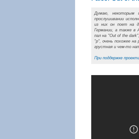
Думаю, некоторым и
прослушивании испол
из них он поет на д
Германии, а также в 
пал на "Out of the da
"р", очень похожее на
грустная и чем-то на
При поддержке проекта