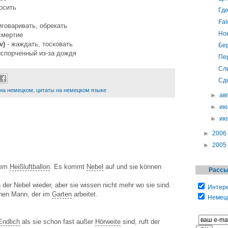
осить
Гд
Fal
иговаривать, обрекать
Но
смертие
v)
- жаждать, тосковать
Бе
спорченный из-за дождя
Пе
Сл
Сд
 на немецком
,
цитаты на немецком языке
►
ав
►
ию
►
ию
►
2006
►
2005
inem
Heißluftballon
. Es kommt
Nebel
auf und sie können
Рассы
h
der Nebel wieder, aber sie wissen nicht mehr wo sie sind.
Интере
inen Mann, der im
Garten
arbeitet.
Немецк
Endlich
als sie schon fast außer
Hörweite
sind, ruft der