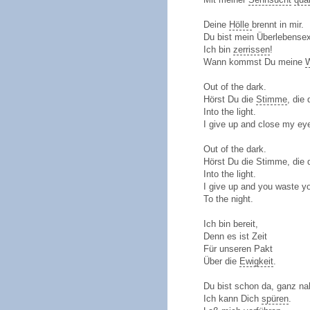
Deine
Hölle
brennt in mir.
Du bist mein Überlebensexl
Ich bin
zerrissen
!
Wann kommst Du meine
Out of the dark.
Hörst Du die
Stimme
, die 
Into the light.
I give up and close my ey
Out of the dark.
Hörst Du die Stimme, die d
Into the light.
I give up and you waste yo
To the night.
Ich bin bereit,
Denn es ist Zeit
Für unseren Pakt
Über die
Ewigkeit
.
Du bist schon da, ganz na
Ich kann Dich
spüren
.