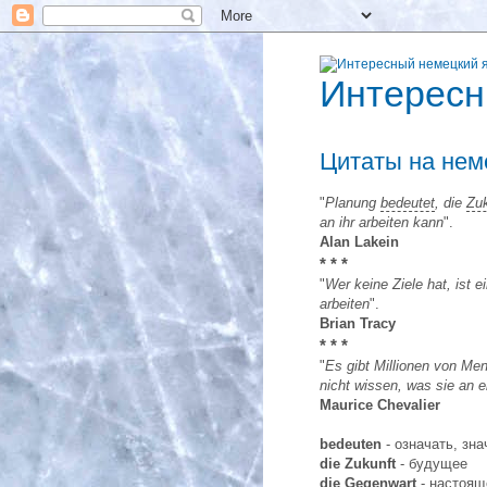
Интересн
Цитаты на нем
"
Planung
bedeutet
, die
Zuk
an ihr arbeiten kann
".
Alan Lakein
* * *
"
Wer keine Ziele hat, ist 
arbeiten
".
Brian Tracy
* * *
"
Es gibt Millionen von Me
nicht wissen, was sie an
Maurice Chevalier
bedeuten
- означать, зна
die Zukunft
- будущее
die Gegenwart
- настоящ