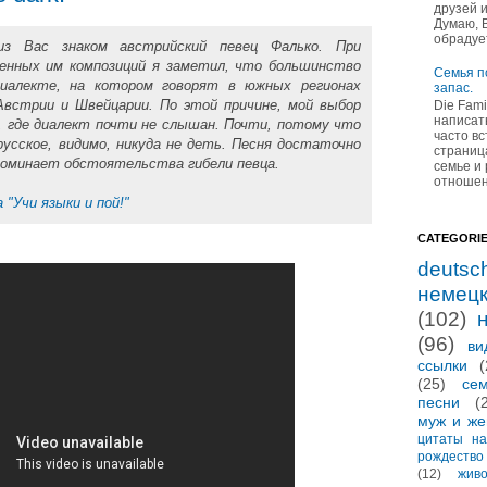
друзей 
Думаю, 
обрадуе
з Вас знаком австрийский певец Фалько. При
ненных им композиций я заметил, что большинство
Семья п
иалекте, на котором говорят в южных регионах
запас.
Австрии и Швейцарии. По этой причине, мой выбор
Die Fam
написат
rk", где диалект почти не слышан. Почти, потому что
часто в
 русское, видимо, никуда не деть. Песня достаточно
страница
поминает обстоятельства гибели певца.
семье и
отношен
 "Учи языки и пой!"
CATEGORI
deutsc
немец
(102)
(96)
ви
ссылки
(
(25)
се
песни
(
муж и же
цитаты на
рождество
(12)
жив