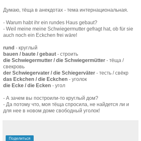
Думаю, тёща в анекдотах - тема интернациональная.
- Warum habt ihr ein
rundes
Haus
gebaut
?
- Weil meine meine
Schwiegermutter
gefragt hat, ob für sie
auch noch ein
Eckchen
frei wäre!
rund
- круглый
bauen / baute / gebaut
- строить
die Schwiegermutter / die Schwiegermütter
- тёща /
свекровь
der Schwiegervater / die Schiegerväter
- тесть / свёкр
das Eckchen / die Eckchen
- уголок
die Ecke / die Ecken
- угол
- А зачем вы построили-то круглый дом?
- Да потому что, моя тёща спросила, не найдется ли и
для нее в новом доме свободный уголок!
Поделиться