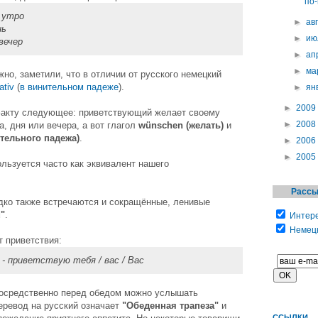
по
 утро
►
ав
нь
►
ию
вечер
►
ап
►
ма
жно, заметили, что в отличии от русского немецкий
ativ
(
в винительном падеже
).
►
ян
►
2009
факту следующее: приветствующий желает своему
►
2008
а, дня или вечера, а вот глагол
wünschen (желать)
и
ительного падежа)
.
►
2006
►
2005
льзуется чаcто как эквивалент нашего
Рассы
едко также встречаются и сокращённые, ленивые
"
.
Интере
Немецк
т приветствия:
- приветствую тебя / вас / Вас
посредственно перед обедом можно услышать
еревод на русский означает
"Обеденная трапеза"
и
ССЫЛКИ