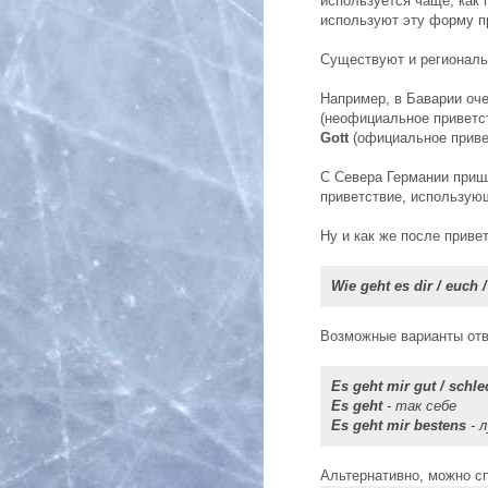
используется чаще, как 
используют эту форму п
Существуют и региональ
Например, в Баварии оч
(неофициальное приветс
Gott
(официальное приве
С Севера Германии при
приветствие, использующ
Ну и как же после привет
Wie geht es dir / euch 
Возможные варианты отве
Es geht mir gut / schle
Es geht
- так себе
Es geht mir bestens
- 
Альтернативно, можно с