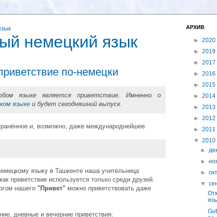
АРХИВ
ый немецкий язык
►
2020
►
2019
►
2017
 приветствие по-немецки
►
2016
►
2015
бом языке является приветствие. Имненно о
►
2014
ком языке
и будет сегодняшний выпуск.
►
2013
►
2012
транённое и, возможно, даже международнейшее
►
2011
▼
2010
►
де
►
но
немецкому языку в Ташкенте наша учительница
►
ок
как приветствие используется только среди друзей.
▼
се
логом нашего
"Привет"
можно приветствовать даже
От
яз
Gut
ние, дневные и вечерние приветствия: