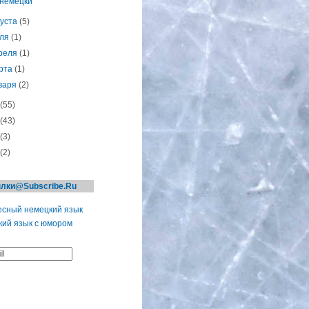
-немецки
густа
(5)
ля
(1)
реля
(1)
рта
(1)
варя
(2)
(55)
(43)
(3)
(2)
лки@Subscribe.Ru
сный немецкий язык
ий язык с юмором