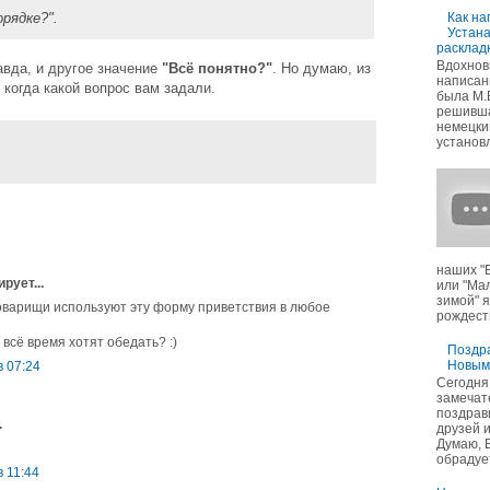
Как на
орядке?".
Устан
раскладк
Вдохнов
равда, и другое значение
"Всё понятно?"
. Но думаю, из
написан
 когда какой вопрос вам задали.
была М.
решивша
немецкий
установл
наших "
рует...
или "Ма
зимой" 
оварищи используют эту форму приветствия в любое
рождеств
 всё время хотят обедать? :)
Поздра
Новым
в 07:24
Сегодня
замечат
поздрав
.
друзей 
Думаю, 
обрадуе
в 11:44