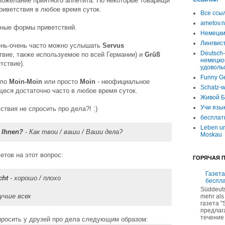
пожелание приятного аппетита. Но некоторые товарищи
риветствия в любое время суток.
Все ссы
ametov.n
ные формы приветствий.
Немецки
Лингвист
ень-очень часто можно услышать
Servus
Deutsch-
твие, также используемое по всей Германии) и
Grüß
немецко
тствие).
удоволь
Funny G
шло
Moin-Moin
или просто
Moin
- неофициальное
Schatz-w
еся достаточно часто в любое время суток.
Живой Б
Учи язы
ствия не спросить про дела?! :)
бесплат
Leben un
/ Ihnen?
- Как твои / ваши / Ваши дела?
Moskau
тов на этот вопрос:
ГОРЯЧАЯ 
Газета
cht
- хорошо / плохо
беспл
Süddeuts
лучше всех
mehr als
газета "
предлаг
течение 
просить у друзей про дела следующим образом: