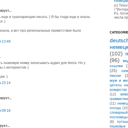
Немецки
(c) Timu
/ "Инте
рует...
P.s. Хот
 еще и транскрипцию писать :) Я бы тогда еще и знала.
числа пр
я :)
 знала, а вот про региональные приветствия было
CATEGORI
deutsc
в 13:49
немец
(102)
.
(96)
ви
ть знакомую немку записывать аудио для блога. Но у
ссылки
(
ы с интернетом :(
(25)
се
песни
(
аю :)
муж и же
в 23:14
цитаты на
рождество
(12)
жив
рует...
грамматик
(11)
немец
погода
(10
в 09:18
словарны
пословицы
(8)
путеш
ует...
языковые 