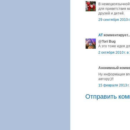
В немецкоязычной 
для приветствия м
друзей и детей.
29 сентября 2010 г.
AT
комментирует..
@Tori Bug
А это тоже идея дл
2 октября 2010 г. в
Анонимный коммен
Ну информация впо
автору;)!!
15 февраля 2013 г.
Отправить ком