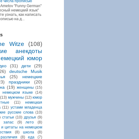
е числа прописью
r Ametov "Funny German"
ресный немецкий язык"
ите узнать, как написать
описью на д...
ES
he Witze
(108)
кие анекдоты
немецкий юмор
део
(31)
дети
(29)
26)
deutsche Musik
мья
(25)
немецкие
23)
праздники
(20)
на
(19)
женщины
(15)
 немецком языке
(14)
(13)
мужчины
(12)
юмор
отные
(11)
немецкая
а
(11)
устами младенца
кие русские слова
(10)
)
статьи
(10)
друзья
(9)
й запас
(9)
лето
(8)
 и цитаты на немецком
ествия
(8)
школа
(8)
различия
(8)
еда
(7)