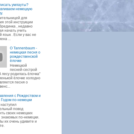
писать умлауты?
авливаем немецкую
у.
ительницей для
ия этой инструкции
Врединка , недавно
я начать учить
 язык . Если у вас не
ена ...
O Tannenbaum -
немецкая песня о
рождественской
ёлочке
Немецкой
песней-сестрой
В лесу родилась ёлочка"
ленькой ёлочке холодно
является песня о
енс...
вления с Рождеством и
 Годом по-немецки
 наступил
ельный повод
ить своих немецких
и знакомых по-немецки.
Вы их очень удивите и
те.