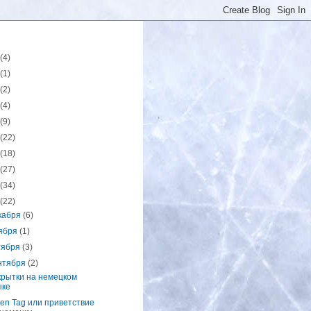
(4)
(1)
(2)
(4)
(9)
(22)
(18)
(27)
(34)
(22)
кабря
(6)
ября
(1)
тября
(3)
нтября
(2)
крытки на немецком
ыке
en Tag или приветствие