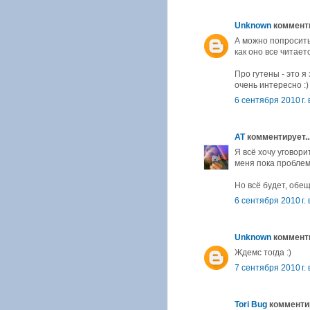
Unknown
комменти
А можно попросить
как оно все читаетс
Про гутены - это я
очень интересно :)
6 сентября 2010 г. 
AT
комментирует..
Я всё хочу уговори
меня пока проблем
Но всё будет, обещ
6 сентября 2010 г. 
Unknown
комменти
Ждемс тогда :)
7 сентября 2010 г. 
Tori Bug
комментир