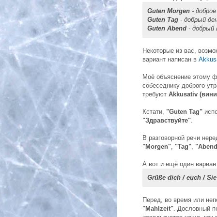
Guten Morgen
- доброе
Guten Tag
- добрый де
Guten Abend
- добрый 
Некоторые из вас, возмо
вариант написан в
Akkus
Моё объяснение этому 
собеседнику доброго утр
требуют
Akkusativ (вин
Кстати,
"Guten Tag"
испо
"Здравствуйте"
.
В разговорной речи нер
"Morgen"
,
"Tag"
,
"Abend
А вот и ещё один вариан
Grüße dich / euch / Sie
Перед, во время или не
"Mahlzeit"
. Дословный п