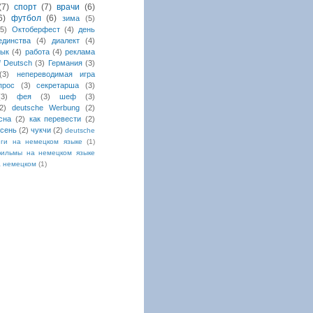
(7)
спорт
(7)
врачи
(6)
6)
футбол
(6)
зима
(5)
(5)
Октоберфест
(4)
день
единства
(4)
диалект
(4)
зык
(4)
работа
(4)
реклама
uf Deutsch
(3)
Германия
(3)
(3)
непереводимая игра
прос
(3)
секретарша
(3)
(3)
фея
(3)
шеф
(3)
2)
deutsche Werbung
(2)
сна
(2)
как перевести
(2)
сень
(2)
чукчи
(2)
deutsche
иги на немецком языке
(1)
ильмы на немецком языке
а немецком
(1)