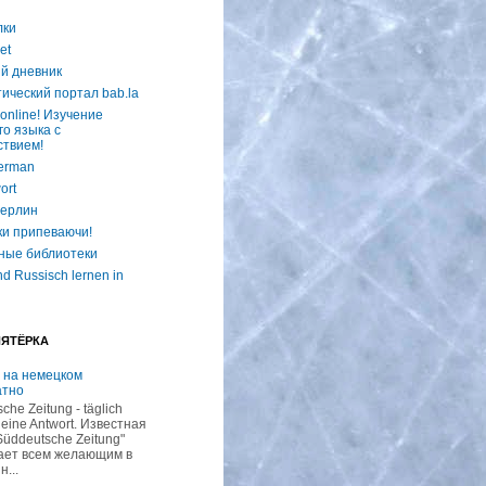
лки
et
й дневник
ический портал bab.la
online! Изучение
го языка с
ствием!
erman
ort
ерлин
ки припеваючи!
ные библиотеки
d Russisch lernen in
ПЯТЁРКА
 на немецком
атно
che Zeitung - täglich
 eine Antwort. Известная
Süddeutsche Zeitung"
ает всем желающим в
н...