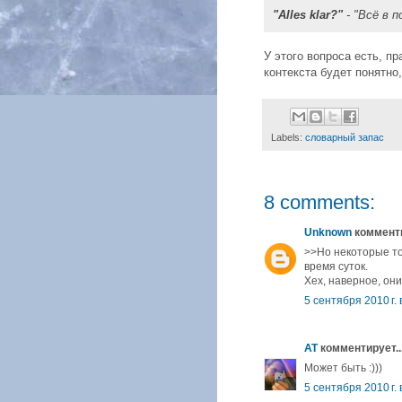
"Alles klar?"
- "Всё в п
У этого вопроса есть, п
контекста будет понятно,
Labels:
словарный запас
8 comments:
Unknown
комменти
>>Но некоторые т
время суток.
Хех, наверное, они
5 сентября 2010 г. 
AT
комментирует..
Может быть :)))
5 сентября 2010 г. 