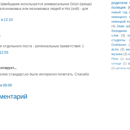
родители
Швейцарии используется универсальное Grüzi (грюци)
полиция
(
алознакомых или незнакомых людей и Hoi (хой) - для
новый год
немецкого 
 в 12:10
немецкий я
(4)
Zitate a
блондинки
.
слов
(3)
о
студенты
Ostfriesen
(
я отдельного поста - региональные приветствия :)
ärzte
(2)
ве
 12:55
музыка
(2)
о
Filme
(1)
кн
соседи
(1)
ф
тирует...
(1)
цитаты н
лне стандарт,но было интереснл почитать. Спасибо
 в 08:08
ментарий