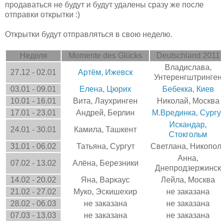
продаваться не будут и будут удалены сразу же после
отправки открытки :)
Открытки будут отправляться в свою неделю.
Неделя
Momente des Glücks
Deutschland 2011
Владислава,
27.12 - 02.01
Артём, Ижевск
Унтеренгштринге
03.01 - 09.01
Елена, Цюрих
Бебекка, Киев
10.01 - 16.01
Вита, Лаухринген
Николай, Москва
17.01 - 23.01
Андрей, Берлин
М.Врединка, Сургу
Искандар,
24.01 - 30.01
Камила, Ташкент
Стокгольм
31.01 - 06.02
Татьяна, Сургут
Светлана, Никопо
Анна,
07.02 - 13.02
Алёна, Березники
Днепродзержинск
14.02 - 20.02
Яна, Варкаус
Лейла, Москва
21.02 - 27.02
Муко, Эскишехир
не заказана
28.02 - 06.03
не заказана
не заказана
07.03 - 13.03
не заказана
не заказана