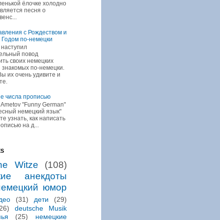
ленькой ёлочке холодно
является песня о
енс...
вления с Рождеством и
 Годом по-немецки
 наступил
ельный повод
ить своих немецких
и знакомых по-немецки.
Вы их очень удивите и
те.
е числа прописью
r Ametov "Funny German"
ресный немецкий язык"
ите узнать, как написать
описью на д...
ES
he Witze
(108)
кие анекдоты
немецкий юмор
део
(31)
дети
(29)
26)
deutsche Musik
мья
(25)
немецкие