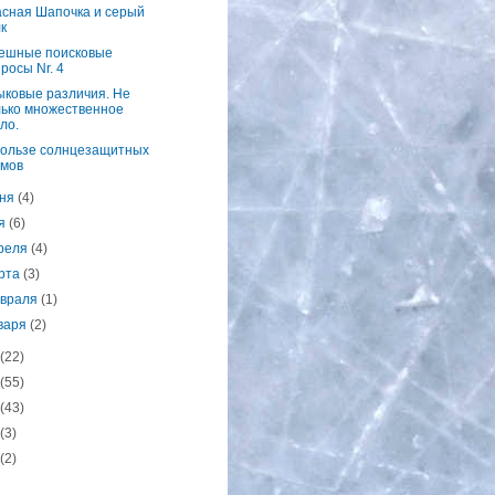
асная Шапочка и серый
к
ешные поисковые
росы Nr. 4
ыковые различия. Не
лько множественное
ло.
пользе солнцезащитных
емов
ня
(4)
ая
(6)
реля
(4)
рта
(3)
враля
(1)
варя
(2)
(22)
(55)
(43)
(3)
(2)