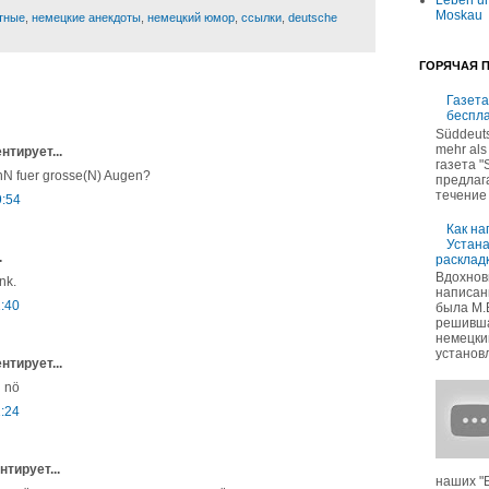
Leben un
Moskau
тные
,
немецкие анекдоты
,
немецкий юмор
,
ссылки
,
deutsche
ГОРЯЧАЯ 
Газета
беспл
Süddeuts
mehr als
тирует...
газета "
enN fuer grosse(N) Augen?
предлаг
течение 
9:54
Как на
Устан
.
раскладк
Вдохнов
nk.
написан
1:40
была М.
решивша
немецкий
установл
тирует...
 nö
1:24
тирует...
наших "