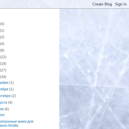
(4)
(1)
(2)
(4)
(9)
(22)
(18)
(27)
(34)
кабря
(1)
тября
(1)
нтября
(2)
густа
(4)
ля
(6)
рос
ектронные книги для
azon Kindle