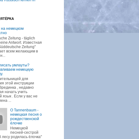
d Russisch lernen in
ПЯТЁРКА
 на немецком
атно
che Zeitung - täglich
 eine Antwort. Известная
Süddeutsche Zeitung"
ает всем желающим в
н...
писать умлауты?
авливаем немецкую
у.
ительницей для
ия этой инструкции
Врединка , недавно
я начать учить
 язык . Если у вас не
ена ...
O Tannenbaum -
немецкая песня о
рождественской
ёлочке
Немецкой
песней-сестрой
В лесу родилась ёлочка"