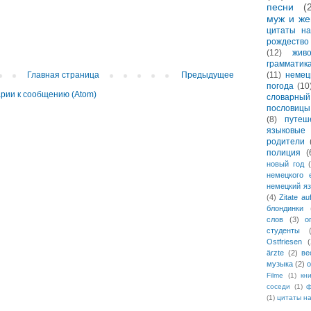
песни
(
муж и же
цитаты на
рождество
(12)
жив
грамматик
(11)
немец
Главная страница
Предыдущее
погода
(10
рии к сообщению (Atom)
словарны
пословицы
(8)
путеш
языковые 
родители
полиция
(
новый год
немецкого 
немецкий я
(4)
Zitate a
блондинки
слов
(3)
о
студенты
Ostfriesen
(
ärzte
(2)
ве
музыка
(2)
о
Filme
(1)
кн
соседи
(1)
ф
(1)
цитаты н