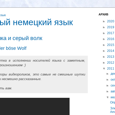
АРХИВ
ый немецкий язык
►
2020
►
2019
►
2017
ка и серый волк
►
2016
►
2015
er böse Wolf
►
2014
►
2013
утка в исполнении носителей языка с заметным,
►
2012
роизношением :)
▼
2011
►
де
торы видеороликов, это самые не смешные шутки
и несмешно рассказанные.
►
ок
►
се
ть вам.
►
ав
▼
ию
Оп
Эл
Am