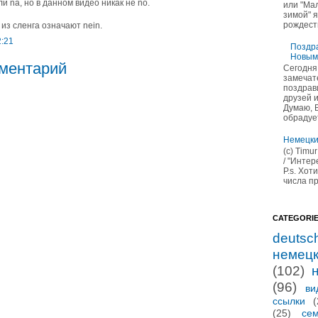
и nä, но в данном видео никак не nö.
или "Ма
зимой" 
рождеств
 из сленга означают nein.
2:21
Поздра
Новым
ментарий
Сегодня
замечат
поздрав
друзей 
Думаю, 
обрадуе
Немецки
(c) Timu
/ "Инте
P.s. Хот
числа пр
CATEGORI
deutsc
немец
(102)
(96)
ви
ссылки
(
(25)
се