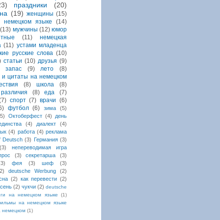
23)
праздники
(20)
на
(19)
женщины
(15)
 немецком языке
(14)
(13)
мужчины
(12)
юмор
отные
(11)
немецкая
а
(11)
устами младенца
кие русские слова
(10)
)
статьи
(10)
друзья
(9)
й запас
(9)
лето
(8)
 и цитаты на немецком
ествия
(8)
школа
(8)
различия
(8)
еда
(7)
(7)
спорт
(7)
врачи
(6)
6)
футбол
(6)
зима
(5)
(5)
Октоберфест
(4)
день
единства
(4)
диалект
(4)
зык
(4)
работа
(4)
реклама
uf Deutsch
(3)
Германия
(3)
(3)
непереводимая игра
прос
(3)
секретарша
(3)
(3)
фея
(3)
шеф
(3)
2)
deutsche Werbung
(2)
сна
(2)
как перевести
(2)
сень
(2)
чукчи
(2)
deutsche
иги на немецком языке
(1)
ильмы на немецком языке
а немецком
(1)