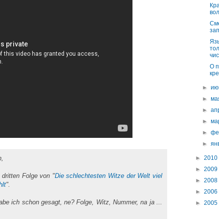
Кр
вол
См
зап
Яз
то
чис
О 
кр
►
ию
►
м
►
ап
►
ма
►
фе
►
ян
►
2010
n,
►
2009
dritten Folge von "
Die schlechtesten Witze der Welt viel
►
2008
lt
".
►
2006
e ich schon gesagt, ne? Folge, Witz, Nummer, na ja ...
►
2005