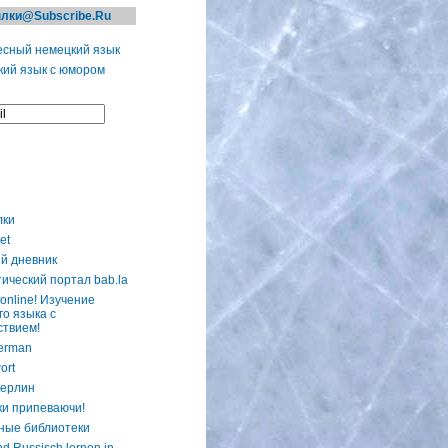
лки@Subscribe.Ru
сный немецкий язык
ий язык с юмором
лки
et
й дневник
ический портал bab.la
online! Изучение
го языка с
ствием!
erman
ort
ерлин
ки припеваючи!
ные библиотеки