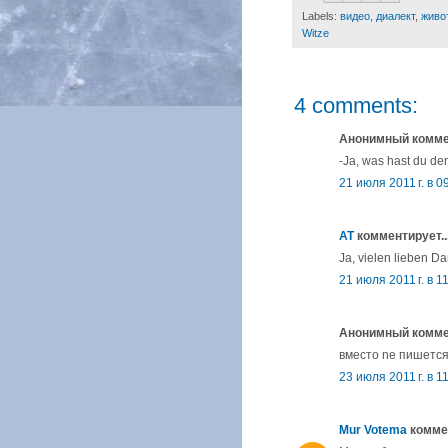
Labels:
видео
,
диалект
,
живо
Witze
4 comments:
Анонимный коммен
-Ja, was hast du d
21 июля 2011 г. в 0
AT
комментирует..
Ja, vielen lieben Da
21 июля 2011 г. в 1
Анонимный коммен
вместо ne пишется
23 июля 2011 г. в 1
Mur Votema
коммен