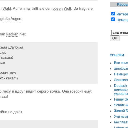
Рассы
en
Wald
. Auf einmal trifft sie den
bösen
Wolf
. Da fragt sie
Интере
r
große
Augen
.
Немецк
 man
kacken
hier.
сная Шапочка
 лес
ССЫЛКИ
 плохой
олк
Все ссы
ametov.n
 глаз, око
Немецки
kt
- какать
Лингвист
Deutsch-
немецко
 лесу и вдруг видит серого волка. Она говорит ему:
удоволь
лаза!
Funny G
Schatz-w
Живой Б
ойно не дают.
Учи язы
бесплат