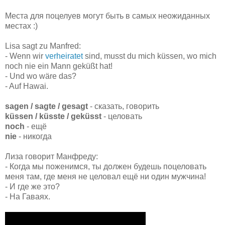
Места для поцелуев могут быть в самых неожиданных
местах :)
Lisa
sagt
zu Manfred:
- Wenn wir
verheiratet
sind, musst du mich
küssen
, wo mich
noch
nie
ein Mann geküßt hat!
- Und wo wäre das?
- Auf Hawai.
sagen / sagte / gesagt
- сказать, говорить
küssen / küsste / geküsst
- целовать
noch
- ещё
nie
- никогда
Лиза говорит Манфреду:
- Когда мы поженимся, ты должен будешь поцеловать
меня там, где меня не целовал ещё ни один мужчина!
- И где же это?
- На Гаваях.