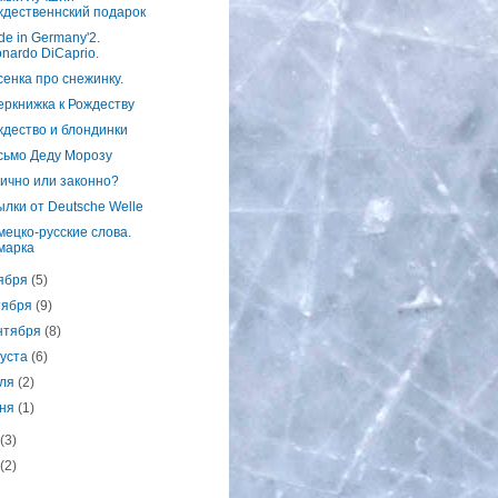
ждественнский подарок
e in Germany'2.
nardo DiCaprio.
енка про снежинку.
еркнижка к Рождеству
ждество и блондинки
сьмо Деду Морозу
ично или законно?
лки от Deutsche Welle
ецко-русские слова.
марка
ября
(5)
тября
(9)
нтября
(8)
густа
(6)
ля
(2)
ня
(1)
(3)
(2)