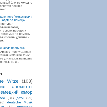
ленькой ёлочке холодно
является песня о
енс...
вления с Рождеством и
 Годом по-немецки
 наступил
ельный повод
ить своих немецких
и знакомых по-немецки.
Вы их очень удивите и
те.
е числа прописью
r Ametov "Funny German"
ресный немецкий язык"
ите узнать, как написать
описью на д...
ES
he Witze
(108)
кие анекдоты
немецкий юмор
део
(31)
дети
(29)
26)
deutsche Musik
мья
(25)
немецкие