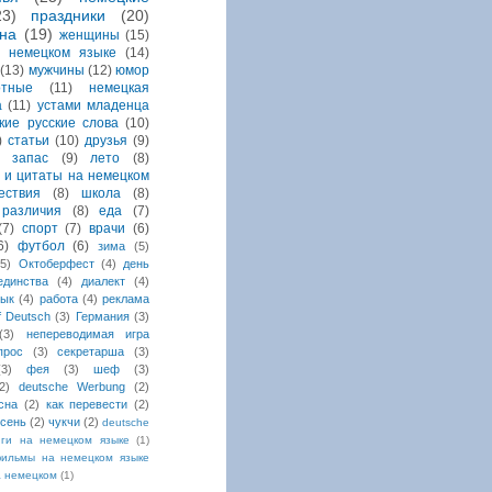
23)
праздники
(20)
на
(19)
женщины
(15)
 немецком языке
(14)
(13)
мужчины
(12)
юмор
отные
(11)
немецкая
а
(11)
устами младенца
кие русские слова
(10)
)
статьи
(10)
друзья
(9)
й запас
(9)
лето
(8)
 и цитаты на немецком
ествия
(8)
школа
(8)
различия
(8)
еда
(7)
(7)
спорт
(7)
врачи
(6)
6)
футбол
(6)
зима
(5)
(5)
Октоберфест
(4)
день
единства
(4)
диалект
(4)
зык
(4)
работа
(4)
реклама
uf Deutsch
(3)
Германия
(3)
(3)
непереводимая игра
прос
(3)
секретарша
(3)
(3)
фея
(3)
шеф
(3)
2)
deutsche Werbung
(2)
сна
(2)
как перевести
(2)
сень
(2)
чукчи
(2)
deutsche
иги на немецком языке
(1)
ильмы на немецком языке
а немецком
(1)