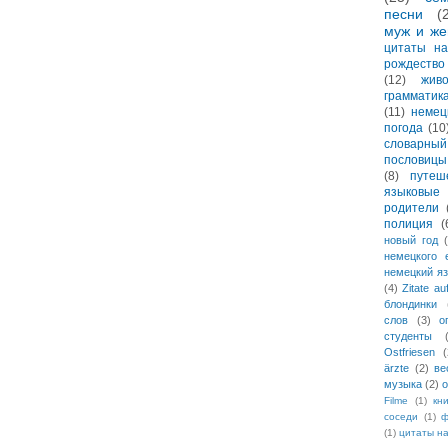
песни
(
муж и же
цитаты на
рождество
(12)
жив
грамматик
(11)
немец
погода
(10
словарны
пословицы
(8)
путеш
языковые 
родители
полиция
(
новый год
немецкого 
немецкий я
(4)
Zitate a
блондинки
слов
(3)
о
студенты
Ostfriesen
(
ärzte
(2)
ве
музыка
(2)
о
Filme
(1)
кн
соседи
(1)
ф
(1)
цитаты н