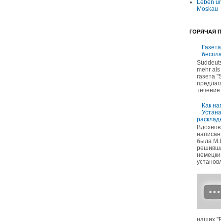
Leben un
Moskau
ГОРЯЧАЯ 
Газета
беспл
Süddeuts
mehr als
газета "
предлаг
течение 
Как на
Устан
раскладк
Вдохнов
написан
была М.
решивша
немецкий
установл
наших "