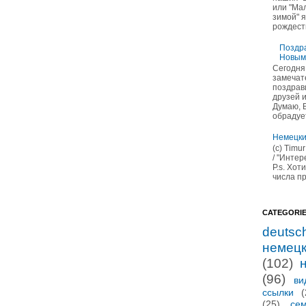
или "Ма
зимой" 
рождеств
Поздра
Новым
Сегодня
замечат
поздрав
друзей 
Думаю, 
обрадуе
Немецки
(c) Timu
/ "Инте
P.s. Хот
числа пр
CATEGORI
deutsc
немец
(102)
(96)
ви
ссылки
(
(25)
се