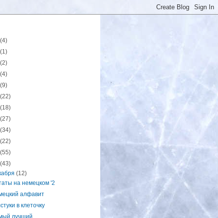
(4)
(1)
(2)
(4)
(9)
(22)
(18)
(27)
(34)
(22)
(55)
(43)
кабря
(12)
аты на немецком '2
мецкий алфавит
стуки в клеточку
мый лучший