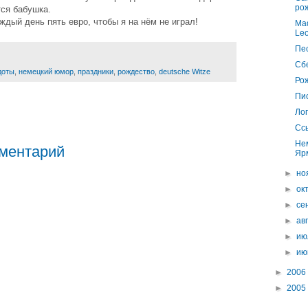
ро
тся бабушка.
ждый день пять евро, чтобы я на нём не играл!
Mad
Leo
Пес
Сб
доты
,
немецкий юмор
,
праздники
,
рождество
,
deutsche Witze
Ро
Пи
Лог
Ссы
Нем
ментарий
Яр
►
но
►
ок
►
се
►
ав
►
ию
►
ию
►
2006
►
2005