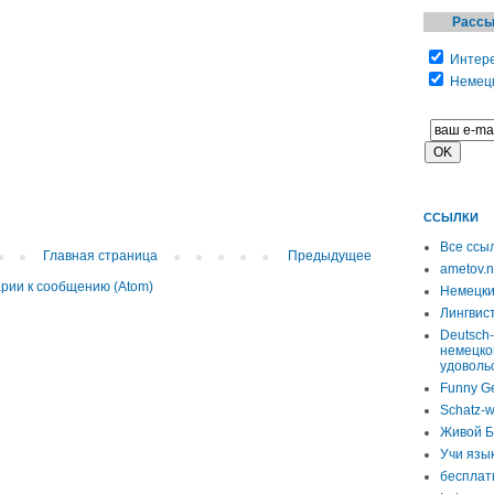
Рассы
Интере
Немецк
ССЫЛКИ
Все ссы
Главная страница
Предыдущее
ametov.n
рии к сообщению (Atom)
Немецки
Лингвист
Deutsch-
немецко
удоволь
Funny G
Schatz-w
Живой Б
Учи язы
бесплат