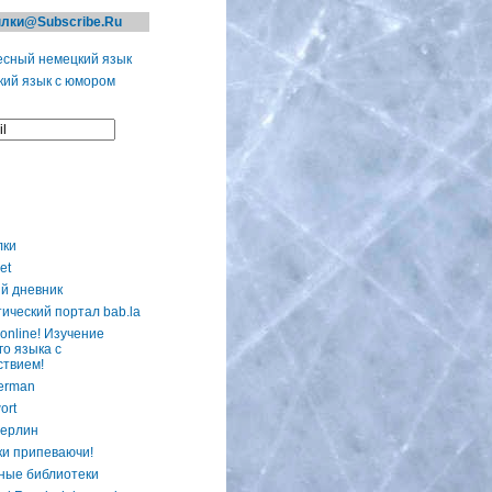
лки@Subscribe.Ru
сный немецкий язык
ий язык с юмором
лки
et
й дневник
ический портал bab.la
online! Изучение
го языка с
ствием!
erman
ort
ерлин
ки припеваючи!
ные библиотеки