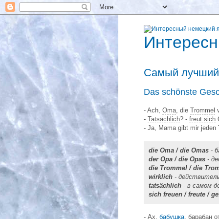
Интересн
Самый лучший
Das schönste Ges
- Ach,
Oma
, die
Trommel
v
-
Tatsächlich
? -
freut sich
- Ja, Mama gibt mir jeden 
die Oma / die Omas
- 
der Opa / die Opas
- д
die Trommel / die Tro
wirklich
- действитель
tatsächlich
- в самом д
sich freuen / freute / ge
- Ах,
бабушка
, барабан 