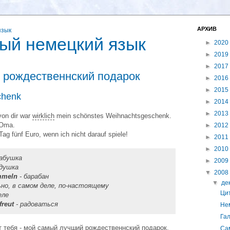
АРХИВ
ый немецкий язык
►
2020
►
2019
►
2017
 рождественнский подарок
►
2016
►
2015
chenk
►
2014
►
2013
on dir war
wirklich
mein schönstes Weihnachtsgeschenk.
Oma.
►
2012
Tag fünf Euro, wenn ich nicht darauf spiele!
►
2011
►
2010
бабушка
►
2009
едушка
▼
2008
mmeln
- барабан
▼
де
но, в самом деле, по-настоящему
Цит
еле
freut
- радоваться
Не
Гал
от тебя - мой самый лучший рождественнский подарок.
Са