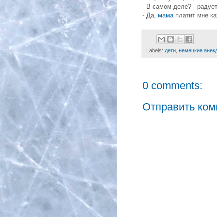
- В самом деле? - радуе
- Да,
мама
платит мне ка
Labels:
дети
,
немецкие анек
0 comments:
Отправить ком