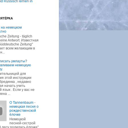
d Russisch lernen in
ПЯТЁРКА
 на немецком
атно
che Zeitung - täglich
 eine Antwort. Известная
Süddeutsche Zeitung"
ает всем желающим в
н...
писать умлауты?
авливаем немецкую
у.
ительницей для
ия этой инструкции
Врединка , недавно
я начать учить
 язык . Если у вас не
ена ...
O Tannenbaum -
немецкая песня о
рождественской
ёлочке
Немецкой
песней-сестрой
В лесу родилась ёлочка"